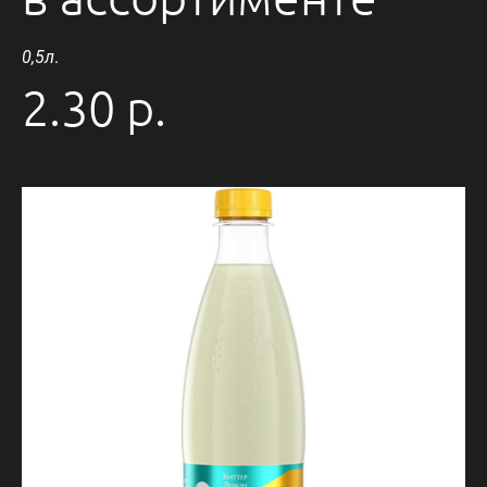
0,5л
.
2.30 р.