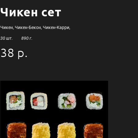
Чикен сет
Чикен, Чикен-Бекон, Чикен-Карри,
30 шт. 890 г.
38 р.