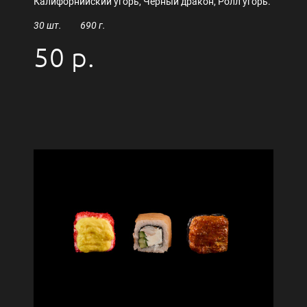
Калифорнийский угорь, Чёрный дракон, Ролл угорь.
30 шт. 690 г.
50 р.