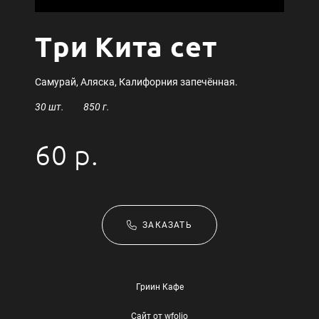
Три Кита сет
Самурай, Аляска, Калифорния запечённая.
30 шт. 850 г.
60 р.
ЗАКАЗАТЬ
Гриин Кафе
Сайт от
wfolio